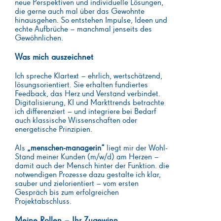
neue Perspektiven und individuelle Lösungen,
die gerne auch mal über das Gewohnte
hinausgehen. So entstehen Impulse, Ideen und
echte Aufbrüche – manchmal jenseits des
Gewöhnlichen.
Was mich auszeichnet
Ich spreche Klartext – ehrlich, wertschätzend,
lösungsorientiert. Sie erhalten fundiertes
Feedback, das Herz und Verstand verbindet.
Digitalisierung, KI und Markttrends betrachte
ich differenziert – und integriere bei Bedarf
auch klassische Wissenschaften oder
energetische Prinzipien.
Als
„menschen-managerin“
liegt mir der Wohl-
Stand meiner Kunden (m/w/d) am Herzen –
damit auch der Mensch hinter der Funktion. die
notwendigen Prozesse dazu gestalte ich klar,
sauber und zielorientiert – vom ersten
Gespräch bis zum erfolgreichen
Projektabschluss.
Meine Rollen – Ihr Zugewinn