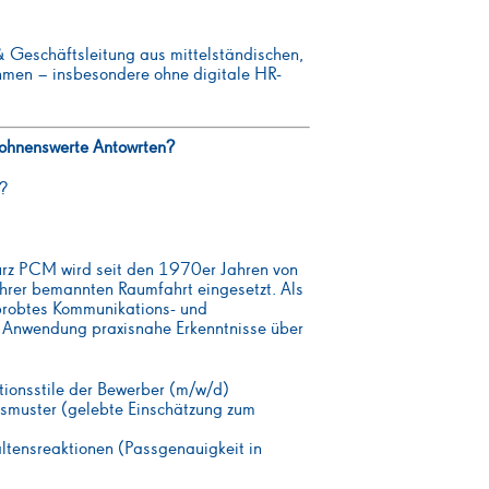
& Geschäftsleitung aus mittelständischen,
hmen – insbesondere ohne digitale HR-
lohnenswerte Antowrten?
e?
rz PCM wird seit den 1970er Jahren von
hrer bemannten Raumfahrt eingesetzt. Als
rprobtes Kommunikations- und
ter Anwendung praxisnahe Erkenntnisse über
ktionsstile der Bewerber (m/w/d)
ssmuster (gelebte Einschätzung zum
tensreaktionen (Passgenauigkeit in