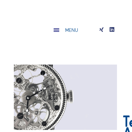
MENU
T