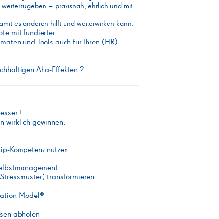
n weiterzugeben – praxisnah, ehrlich und mit
damit es anderen hilft und weiterwirken kann.
te mit fundierter
rmaten und Tools auch für Ihren (HR)
achhaltigen Aha-Effekten ?
esser !
n wirklich gewinnen.
ip-Kompetenz nutzen.
 Selbstmanagement
(Stressmuster) transformieren.
ation Model®
issen abholen