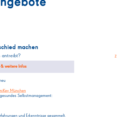
ngebote
schied machen
 antreibt?
Z
& weitere Infos
neu
niKey München
r gesundes Selbstmanagement:
 Erfahrungen und Erkenntnisse gesammelt.