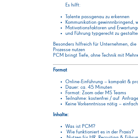
Es hilft:
Talente passgenau zu erkennen
Kommunikation gewinnnbringend, wi
Motivationsfaktoren und Erwartungen
und Führung typgerecht zu gestalte
Besonders hilfreich für Unternehmen, die 
Prozesse nutzen
PCM bringt Tiefe, ohne Technik mit Mehrw
Format
Online-Einführung – kompakt & pr
Dauer: ca. 45 Minuten
Format: Zoom oder MS Teams
Teilnahme: kostenfrei / auf Anfrag
Keine Vorkenntnisse nötig – einfac
Inhalte:
Was ist PCM?
Wie funktioniert es in der Praxis?
Nutzen für HR, Recruiting & Führu