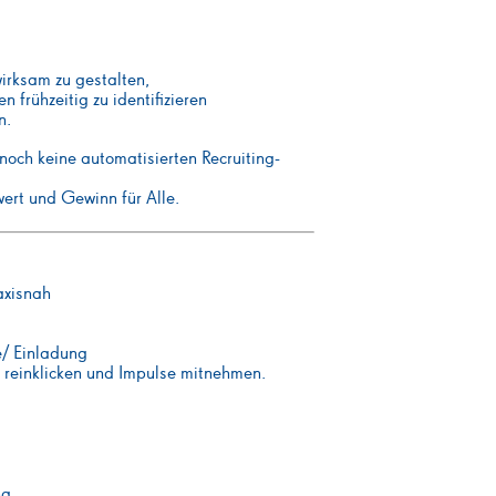
rksam zu gestalten,
 frühzeitig zu identifizieren
n.
noch keine automatisierten Recruiting-
ert und Gewinn für Alle.
axisnah
e/ Einladung
h reinklicken und Impulse mitnehmen.
ng