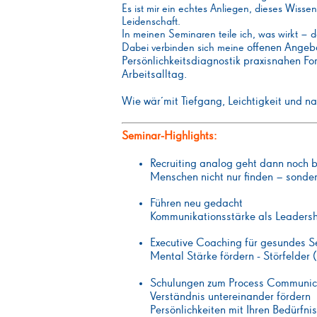
Es ist mir ein echtes Anliegen, dieses Wisse
Leidenschaft.
In meinen Seminaren teile ich, was wirkt – 
offenen Angebo
Dabei verbinden sich meine
Persönlichkeitsdiagnostik praxisnahen Fo
Arbeitsalltag.
Wie wär´mit Tiefgang, Leichtigkeit und n
Seminar-Highlights:
Recruiting analog geht dann noch b
Menschen nicht nur finden – sonder
Führen neu gedacht
Kommunikationsstärke als Leadersh
Executive Coaching für gesundes
Mental Stärke fördern - Störfelder 
Schulungen zum Process Communic
Verständnis untereinander fördern
Persönlichkeiten mit Ihren Bedürfn