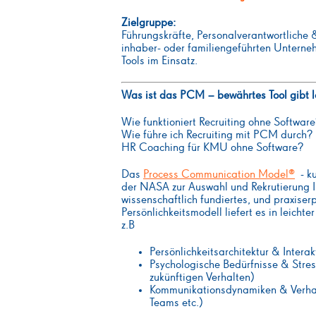
Zielgruppe:
Führungskräfte, Personalverantwortliche 
inhaber- oder familiengeführten Unterne
Tools im Einsatz.
Was ist das PCM – bewährtes Tool gibt 
Wie funktioniert Recruiting ohne Softwar
Wie führe ich Recruiting mit PCM durch?
HR Coaching für KMU ohne Software?
Das
Process Communication Model®
- ku
der NASA zur Auswahl und Rekrutierung I
wissenschaftlich fundiertes, und praxise
Persönlichkeitsmodell liefert es in leich
z.B
Persönlichkeitsarchitektur & Intera
Psychologische Bedürfnisse & Stre
zukünftigen Verhalten)
Kommunikationsdynamiken & Verhal
Teams etc.)