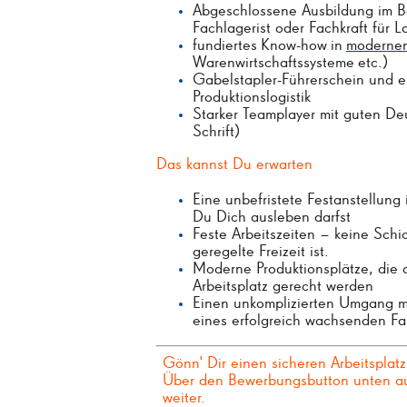
Abgeschlossene Ausbildung im Be
Fachlagerist oder Fachkraft für La
fundiertes
Know-how
in
moderne
Warenwirtschaftssysteme
etc.)
Gabelstapler-Führerschein und er
Produktionslogistik
Starker Teamplayer mit guten De
Schrift)
Das kannst Du erwarten
Eine unbefristete Festanstellung
Du Dich ausleben darfst
Feste Arbeitszeiten – keine Schic
geregelte Freizeit ist.
Moderne Produktionsplätze, die
Arbeitsplatz gerecht werden
Einen unkomplizierten Umgang mi
eines erfolgreich wachsenden F
Gönn' Dir einen sicheren Arbeitsplat
Über den Bewerbungsbutton unten auf
weiter.