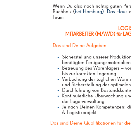
Wenn Du also nach richtig guten Per
Buchholz (
bei Hamburg). Das Haus
e
Team!
LOGI
MITARBEITER
(M/W/D)
LA
für
Das sind Deine Aufgaben
Sicherstellung unserer Produktion
benötigten Fertigungsmaterialien
Betreuung
des
Warenlagers
–
vo
bis
zur
korrekten
Lagerung
Verbuchung der täglichen Ware
und Sicherstellung der optimalen
Durchführung von Bestandskontr
Kontinuierliche Überwachung und
der Lagerverwaltung
Je nach Deinen Kompetenzen: di
& Logistikprojekt
Das sind Deine Qualifikationen für di