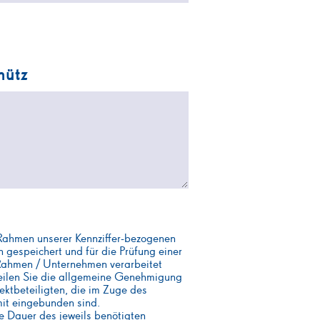
hütz
 Rahmen unserer Kennziffer-bezogenen
 gespeichert und für die Prüfung einer
 Rahmen / Unternehmen verarbeitet
teilen Sie die allgemeine Genehmigung
ektbeteiligten, die im Zuge des
it eingebunden sind.
e Dauer des jeweils benötigten